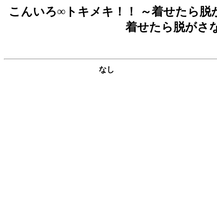
こんいろ∞トキメキ！！ ～着せたら脱がさない～ 
着せたら脱がさな
なし