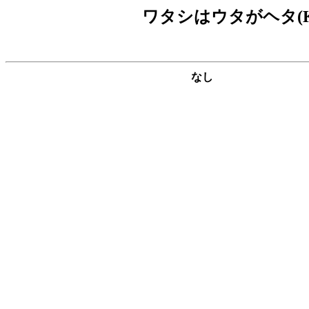
ワタシはウタがヘタ(K
なし