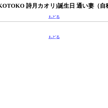
OTOKO 詩月カオリ)誕生日 通い妻（
もどる
もどる