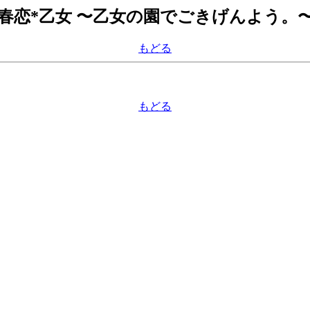
ta) 春恋*乙女 〜乙女の園でごきげんよう。
もどる
もどる